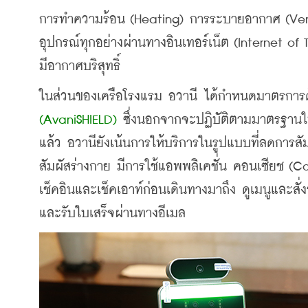
การทำความร้อน (Heating) การระบายอากาศ (Vent
อุปกรณ์ทุกอย่างผ่านทางอินเทอร์เน็ต (Internet of T
มีอากาศบริสุทธิ์
ในส่วนของเครือโรงแรม อวานี ได้กำหนดมาตรการ
(AvaniSHIELD)
 ซึ่งนอกจากจะปฏิบัติตามมาตรฐาน
แล้ว อวานียังเน้นการให้บริการในรูปแบบที่ลดการส
สัมผัสร่างกาย มีการใช้แอพพลิเคชั่น คอนเซีย
เช็คอินและเช็คเอาท์ก่อนเดินทางมาถึง ดูเมนูและส
และรับใบเสร็จผ่านทางอีเมล