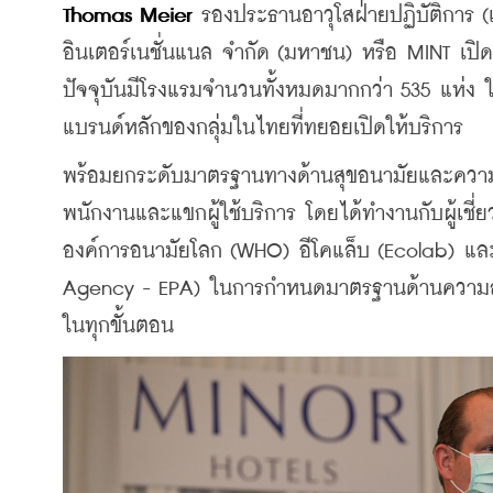
Thomas Meier
 รองประธานอาวุโสฝ่ายปฏิบัติการ (เ
อินเตอร์เนชั่นแนล จำกัด (มหาชน) หรือ MINT เปิดเ
ปัจจุบันมีโรงแรมจำนวนทั้งหมดมากกว่า 535 แห่ง 
แบรนด์หลักของกลุ่มในไทยที่ทยอยเปิดให้บริการ
พร้อมยกระดับมาตรฐานทางด้านสุขอนามัยและความปล
พนักงานและแขกผู้ใช้บริการ โดยได้ทำงานกับผู้เชี
องค์การอนามัยโลก (WHO) อีโคแล็บ (Ecolab) และ 
Agency - EPA) ในการกำหนดมาตรฐานด้านความสะอ
ในทุกขั้นตอน