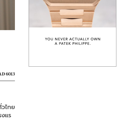
D 6013
่วไทย 
รงแร