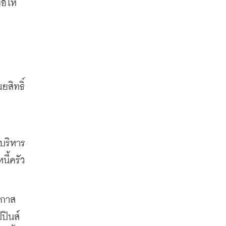
อให้
ยสิทธิ์ 
บริหาร
ี้ครัว
อกาส
ปินส์