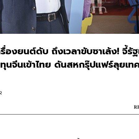
ครื่องยนต์ดับ ถึงเวลาขับซาเล้ง! จี้รัฐ
ทุนจีนเข้าไทย ดันสหกรุ๊ปแฟร์ลุยเท
R
RE