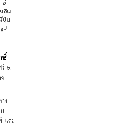
จี้
รเงิน
ปุ่น
รูป
ธิ์ 
ร์ & 
อง
ตทาง
็น
พ้ และ