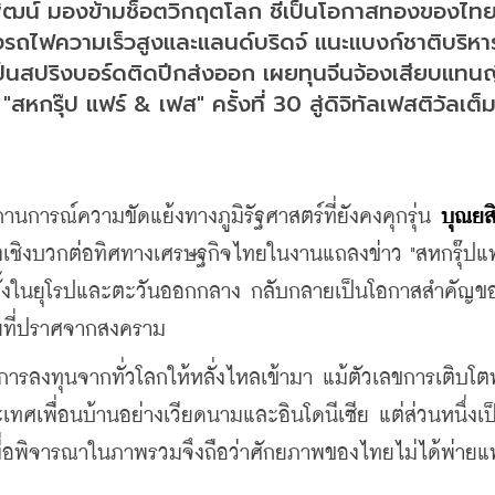
พัฒน์ มองข้ามช็อตวิกฤตโลก ชี้เป็นโอกาสทองของไทย 
้งรถไฟความเร็วสูงและแลนด์บริดจ์ แนะแบงก์ชาติบริหา
็นสปริงบอร์ดติดปีกส่งออก เผยทุนจีนจ้องเสียบแทนญี่
สหกรุ๊ป แฟร์ & เฟส" ครั้งที่ 30 สู่ดิจิทัลเฟสติวัลเต็ม
รณ์ความขัดแย้งทางภูมิรัฐศาสตร์ที่ยังคงคุกรุ่น 
บุณยสิท
เชิงบวกต่อทิศทางเศรษฐกิจไทยในงานแถลงข่าว "สหกรุ๊ปแฟ
้งทั้งในยุโรปและตะวันออกกลาง กลับกลายเป็นโอกาสสำคัญข
ยที่ปราศจากสงคราม
ะการลงทุนจากทั่วโลกให้หลั่งไหลเข้ามา แม้ตัวเลขการเติบโ
ศเพื่อนบ้านอย่างเวียดนามและอินโดนีเซีย แต่ส่วนหนึ่งเป
่อพิจารณาในภาพรวมจึงถือว่าศักยภาพของไทยไม่ได้พ่ายแ