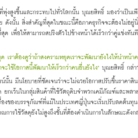
่พุ่งสูงขึ้นและกระทบไปทั่วโลกนั้น บุณยสิทธิ์ มองว่าเป็นเพ
ย ดังนั้น สิ่งสำคัญที่สุดในขณะนี้คือภาคธุรกิจจะต้องไม่อยู่นิ
เพื่อให้สามารถสปริงตัวไปข้างหน้าได้เร็วกว่าคู่แข่งทันทีท
ยุด เราต้องดูว่าถ้าสงครามหยุดเราจะพัฒนายังไงให้นำหน้าคน
าเราจะใช้โอกาสนี้พัฒนาให้เร็วกว่าคนอื่นยังไง"
 บุณยสิทธิ์ กล่า
นั้น มีนโยบายที่ชัดเจนว่าจะไม่ฉวยโอกาสปรับขึ้นราคาสินค
 ยกเว้นในกลุ่มสินค้าที่ใช้วัตถุดิบจำพวกเคมีภัณฑ์และพลาสต
เรื่องของบรรจุภัณฑ์ที่แม้ในประเทศญี่ปุ่นจะเริ่มปรับลดต้นทุ
รใช้วัสดุยังไม่สูงถึงขั้นที่ต้องดำเนินการในลักษณะดังกล