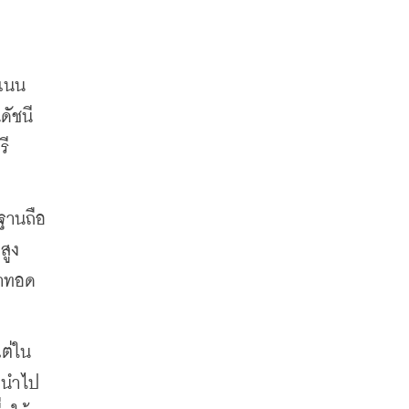
ะแนน
ดัชนี
รี
ฐานถือ
ูง 
ชาทอด
แต่ใน
่อนำไป