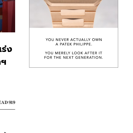
เร่ง
คฯ
AD 919