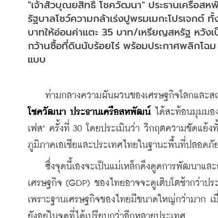
"เจ้าสัวบุณยสิทธิ์ โชควัฒนา" ประธานเครือสห
รัฐบาลโชว์ความกล้าเร่งปูพรมเมกะโปรเจกต์ ทั
บาทให้อ่อนค่าแตะ 35 บาท/เหรียญสหรัฐ หวังเป
กว้านซื้อที่ดินนับร้อยไร่ พร้อมประกาศพลิกโฉม "
แบบ
    ท่ามกลางความผันผวนของเศรษฐกิจโลกและสถานกา
โชควัฒนา ประธานเครือสหพัฒน์
 ได้สะท้อนมุมมอง
เฟส" ครั้งที่ 30 โดยประเมินว่า วิกฤตความขัดแย
ภูมิภาคเอเชียและประเทศไทยในฐานะพื้นที่ปลอดภั
    ซึ่งจุดนี้เองจะเป็นแม่เหล็กดึงดูดการพัฒนาแล
เศรษฐกิจ (GDP) ของไทยอาจจะดูเติบโตช้ากว่าประเท
เพราะฐานเศรษฐกิจของไทยมีขนาดใหญ่กว่ามาก เมื
ยังอยู่ในจุดที่ได้เปรียบกว่าอีกหลายประเทศ