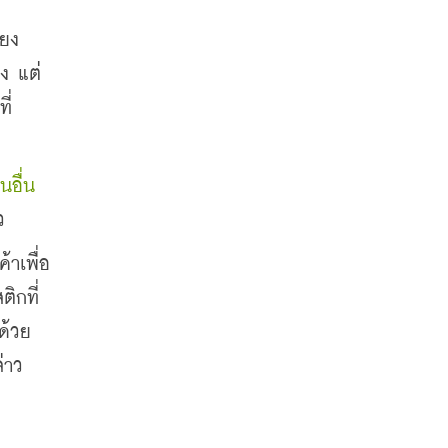
ียง
่ง แต่
ี่
อื่น 
ว
้าเพื่อ
ิกที่
นด้วย
่าว