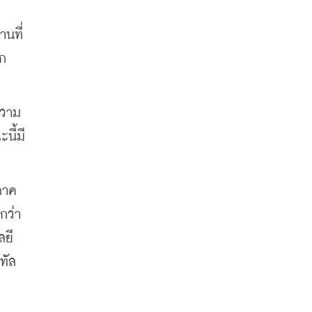
านที่
าก
ความ
นี้มี
้ภาค
ว่า 
ยี 
ัล 