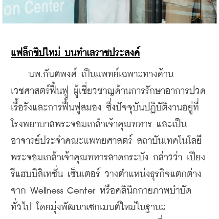
แฟล็กชิปใหม่ บนทำเลราชประสงค์
    นพ.กันตพงศ์ เป็นแพทย์เฉพาะทางด้าน
เวชศาสตร์ฟื้นฟู ผู้เชี่ยวชาญด้านการรักษาอาการปวด
เรื้อรังและการฟื้นฟูสมอง ซึ่งปัจจุบันปฏิบัติงานอยู่ที่
โรงพยาบาลพระจอมเกล้าเจ้าคุณทหาร และเป็น
อาจารย์ประจำคณะแพทยศาสตร์ สถาบันเทคโนโลยี
พระจอมเกล้าเจ้าคุณทหารลาดกระบัง กล่าวว่า เปียง 
รีแฮบบิลิเทชั่น เซ็นเตอร์ วางตำแหน่งธุรกิจแตกต่าง
จาก Wellness Center หรือคลินิกกายภาพบำบัด
ทั่วไป โดยมุ่งพัฒนาเซกเมนต์ใหม่ในฐานะ 