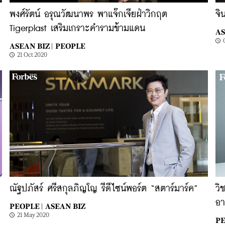
พงศ์รัตน์ อรุณวัฒนาพร พาแจ๊กเจียฝ่าวิกฤต
จิ
Tigerplast เสริมเกราะคำรามข้ามแดน
AS
ASEAN BIZ |
PEOPLE
21 Oct 2020
ณัฐปภัสร์ ศรีสกุลภิญโญ รีดีไซน์พอร์ต “สตาร์มาร์ค”
วิ
อา
PEOPLE |
ASEAN BIZ
21 May 2020
PE