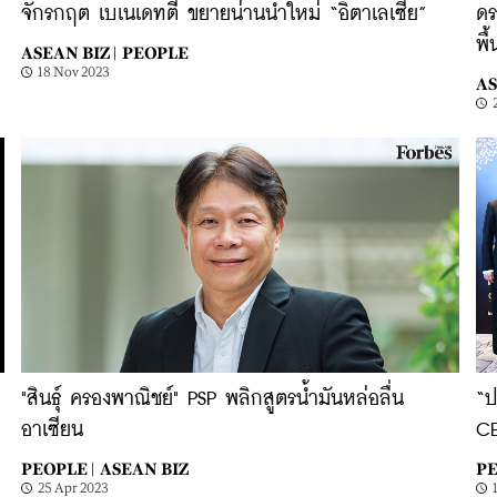
จักรกฤต เบเนเดทตี้ ขยายน่านน้ำใหม่ “อิตาเลเซีย”
ดร
พื
ASEAN BIZ |
PEOPLE
18 Nov 2023
AS
"สินธุ์ ครองพาณิชย์" PSP พลิกสูตรน้ำมันหล่อลื่น
“ป
อาเซียน
CE
PEOPLE |
ASEAN BIZ
PE
25 Apr 2023