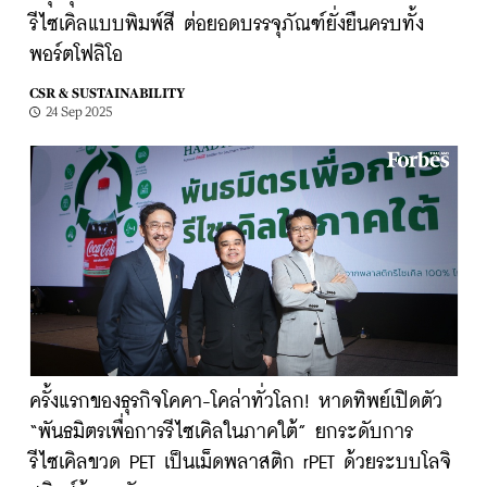
รีไซเคิลแบบพิมพ์สี ต่อยอดบรรจุภัณฑ์ยั่งยืนครบทั้ง
พอร์ตโฟลิโอ
CSR & SUSTAINABILITY
24 Sep 2025
ครั้งแรกของธุรกิจโคคา-โคล่าทั่วโลก! หาดทิพย์เปิดตัว
“พันธมิตรเพื่อการรีไซเคิลในภาคใต้” ยกระดับการ
รีไซเคิลขวด PET เป็นเม็ดพลาสติก rPET ด้วยระบบโลจิ