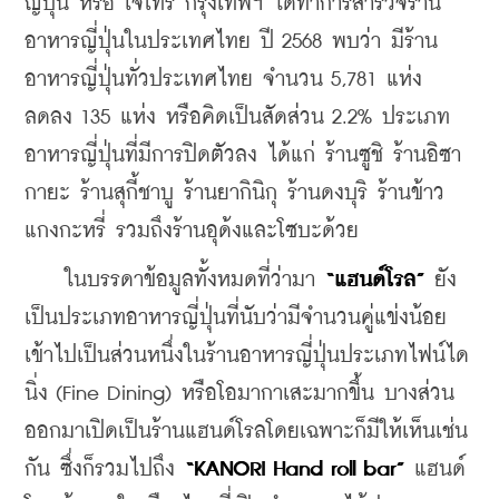
ญี่ปุ่น หรือ เจโทร กรุงเทพฯ ได้ทำการสำรวจร้าน
อาหารญี่ปุ่นในประเทศไทย ปี 2568 พบว่า มีร้าน
อาหารญี่ปุ่นทั่วประเทศไทย จำนวน 5,781 แห่ง 
ลดลง 135 แห่ง หรือคิดเป็นสัดส่วน 2.2% ประเภท
อาหารญี่ปุ่นที่มีการปิดตัวลง ได้แก่ ร้านซูชิ ร้านอิซา
กายะ ร้านสุกี้ชาบู ร้านยากินิกุ ร้านดงบุริ ร้านข้าว
แกงกะหรี่ รวมถึงร้านอุด้งและโซบะด้วย
    ในบรรดาข้อมูลทั้งหมดที่ว่ามา 
“แฮนด์โรล”
 ยัง
เป็นประเภทอาหารญี่ปุ่นที่นับว่ามีจำนวนคู่แข่งน้อย 
เข้าไปเป็นส่วนหนึ่งในร้านอาหารญี่ปุ่นประเภทไฟน์ได
นิ่ง (Fine Dining) หรือโอมากาเสะมากขึ้น บางส่วน
ออกมาเปิดเป็นร้านแฮนด์โรลโดยเฉพาะก็มีให้เห็นเช่น
กัน ซึ่งก็รวมไปถึง 
“KANORI Hand roll bar”
 แฮนด์