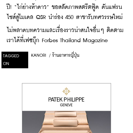
ปี! “ไก่ย่างห้าดาว” ขอสลัดภาพสตรีตฟู้ด ดันแฟรน
ไชส์สู่โมเดล QSR นำร่อง 450 สาขารับทศวรรษใหม่
​ไม่พลาดบทความและเรื่องราวน่าสนใจอื่นๆ ติดตาม
เราได้ที่เฟซบุ๊ก Forbes Thailand Magazine
KANORI
/
ร้านอาหารญี่ปุ่น
TAGGED
ON