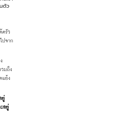
้นตัว
้ครัว
อกไปจาก
าง
รวมถึง
ดแย้ง
ยู่
ะอยู่