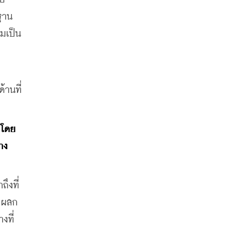
รฐาน
ามเป็น
้านที่
โดย 
าง
ึงที่
ับผลก
งที่