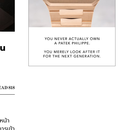
คน
AD 818
น้า 
ารเข้า