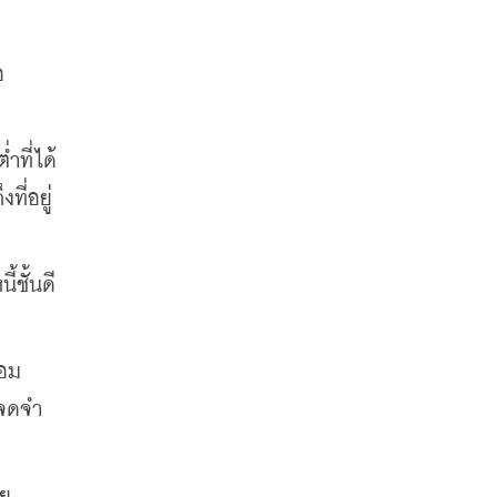
อ
ำที่ได้
ี่อยู่
ชั้นดี 
้อม
ะจดจำ
ทย